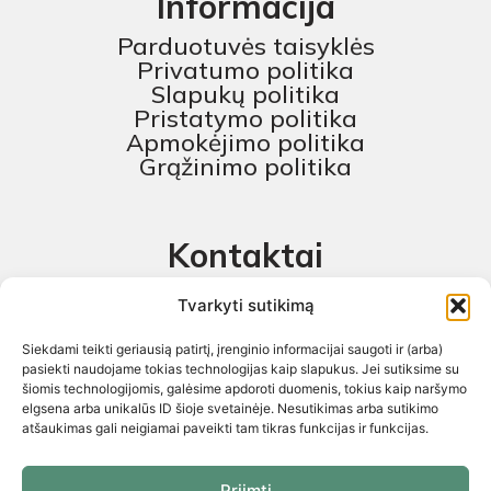
Informacija
Parduotuvės taisyklės
Privatumo politika
Slapukų politika
Pristatymo politika
Apmokėjimo politika
Grąžinimo politika
Kontaktai
MB „Skaitmeninis projektas“
Tvarkyti sutikimą
+370 674 58444
Siekdami teikti geriausią patirtį, įrenginio informacijai saugoti ir (arba)
pagalba@baldustilius.lt
pasiekti naudojame tokias technologijas kaip slapukus. Jei sutiksime su
šiomis technologijomis, galėsime apdoroti duomenis, tokius kaip naršymo
I-V : 10:00 iki 16:00
elgsena arba unikalūs ID šioje svetainėje. Nesutikimas arba sutikimo
atšaukimas gali neigiamai paveikti tam tikras funkcijas ir funkcijas.
Priimti