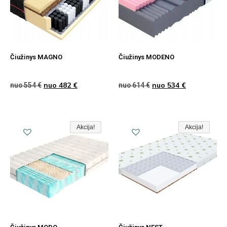
Čiužinys MAGNO
Čiužinys MODENO
nuo
482
€
nuo
534
€
nuo
554
€
nuo
614
€
Akcija!
Akcija!
Akcija
Akcija!
Akcija!
Akcija