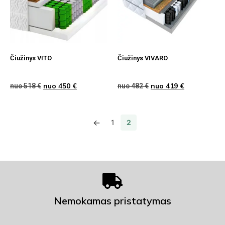
Čiužinys VITO
Čiužinys VIVARO
nuo
450
€
nuo
419
€
nuo
518
€
nuo
482
€
←
1
2
Nemokamas pristatymas