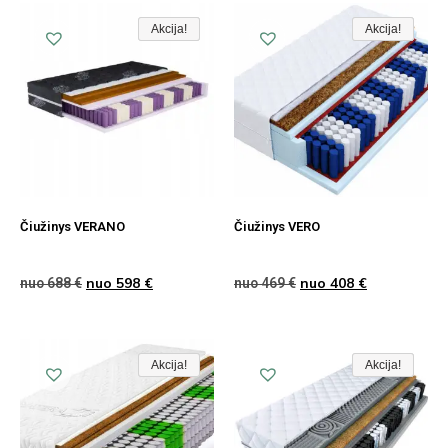
Akcija!
Akcija!
Akcija
Akcija!
Akcija!
Akcija
Čiužinys VERANO
Čiužinys VERO
nuo
598
€
nuo
408
€
nuo
688
€
nuo
469
€
Akcija!
Akcija!
Akcija
Akcija!
Akcija!
Akcija