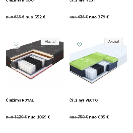
Čiužinys MODO
Čiužinys NEST
nuo
552
€
nuo
379
€
nuo
635
€
nuo
436
€
Akcija!
Akcija!
Akcija
Akcija!
Akcija!
Akcija
Čiužinys ROYAL
Čiužinys VECTO
nuo
1069
€
nuo
685
€
nuo
1229
€
nuo
750
€