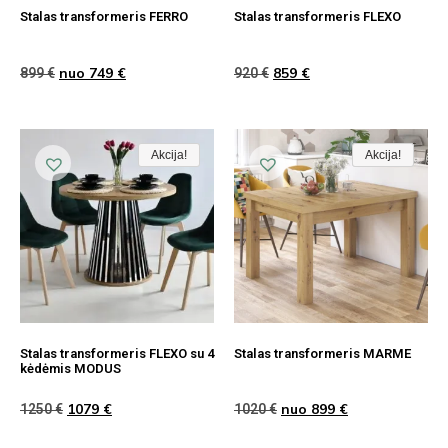
Votano ąžuolas / Balta
Stalas transformeris FERRO
Stalas transformeris FLEXO
Votano ąžuolas/Juoda
nuo
749
€
859
€
899
€
920
€
Akcija!
Akcija!
Akcija
Akcija!
Akcija!
Akcija
Stalas transformeris FLEXO su 4
Stalas transformeris MARME
kėdėmis MODUS
1079
€
nuo
899
€
1250
€
1020
€