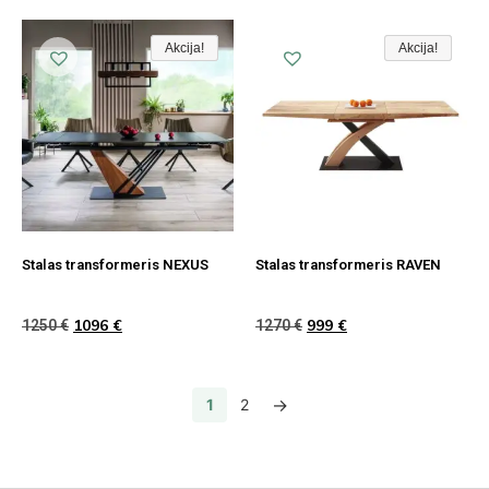
Akcija!
Akcija!
Akcija
Akcija!
Akcija!
Akcija
Stalas transformeris NEXUS
Stalas transformeris RAVEN
1096
€
999
€
1250
€
1270
€
→
1
2