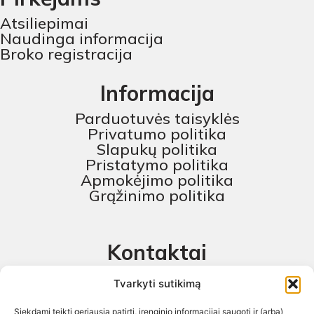
Atsiliepimai
Naudinga informacija
Broko registracija
Informacija
Parduotuvės taisyklės
Privatumo politika
Slapukų politika
Pristatymo politika
Apmokėjimo politika
Grąžinimo politika
Kontaktai
MB „Skaitmeninis projektas“
Tvarkyti sutikimą
+370 674 58444
Siekdami teikti geriausią patirtį, įrenginio informacijai saugoti ir (arba)