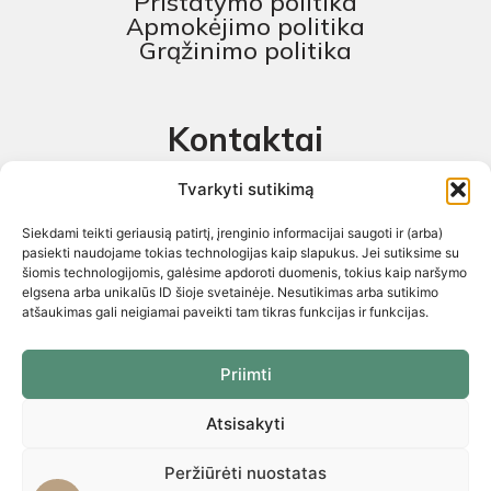
Pristatymo politika
Apmokėjimo politika
Grąžinimo politika
Kontaktai
MB „Skaitmeninis projektas“
Tvarkyti sutikimą
+370 674 58444
Siekdami teikti geriausią patirtį, įrenginio informacijai saugoti ir (arba)
pagalba@baldustilius.lt
pasiekti naudojame tokias technologijas kaip slapukus. Jei sutiksime su
šiomis technologijomis, galėsime apdoroti duomenis, tokius kaip naršymo
I-V : 10:00 iki 16:00
elgsena arba unikalūs ID šioje svetainėje. Nesutikimas arba sutikimo
atšaukimas gali neigiamai paveikti tam tikras funkcijas ir funkcijas.
Priimti
Atsisakyti
Visos teisės saugomos 2026 © „Skaitmeninis projektas“ ©
El.parduotuvių kūrimas. Kopijuoti internetinės parduotuvės turinį
griežtai draudžiama
Peržiūrėti nuostatas