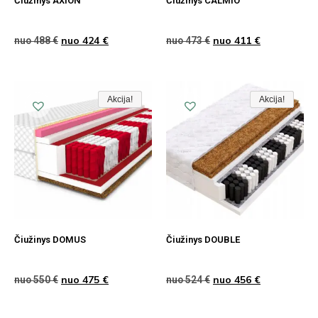
Čiužinys AXION
Čiužinys CALMIO
nuo
424
€
nuo
411
€
nuo
488
€
nuo
473
€
Akcija!
Akcija!
Akcija
Akcija!
Akcija!
Akcija
Čiužinys DOMUS
Čiužinys DOUBLE
nuo
475
€
nuo
456
€
nuo
550
€
nuo
524
€