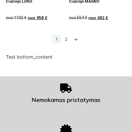
Čiužinys LUNO
Čiužinys MAGNO
nuo
958
€
nuo
482
€
nuo
1102
€
nuo
554
€
→
1
2
Test bottom_content
Nemokamas pristatymas