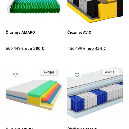
Čiužinys AMARO
Čiužinys AVIO
nuo
390
€
nuo
434
€
nuo
449
€
nuo
499
€
Akcija!
Akcija!
Akcija
Akcija!
Akcija!
Akcija