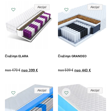
Akcija!
Akcija!
Akcija
Akcija!
Akcija!
Akcija
Čiužinys ELARA
Čiužinys GRANDEO
nuo
399
€
nuo
443
€
nuo
470
€
nuo
509
€
Akcija!
Akcija!
Akcija
Akcija!
Akcija!
Akcija