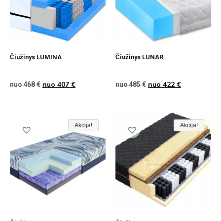
Čiužinys LUMINA
Čiužinys LUNAR
nuo
407
€
nuo
422
€
nuo
468
€
nuo
485
€
Akcija!
Akcija!
Akcija
Akcija!
Akcija!
Akcija