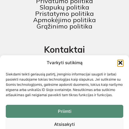
Privatumo politika
Slapukų politika
Pristatymo politika
Apmokėjimo politika
Grąžinimo politika
Kontaktai
MB „Skaitmeninis projektas“
Tvarkyti sutikimą
+370 674 58444
Siekdami teikti geriausią patirtį, įrenginio informacijai saugoti ir (arba)
pagalba@baldustilius.lt
pasiekti naudojame tokias technologijas kaip slapukus. Jei sutiksime su
šiomis technologijomis, galėsime apdoroti duomenis, tokius kaip naršymo
I-V : 10:00 iki 16:00
elgsena arba unikalūs ID šioje svetainėje. Nesutikimas arba sutikimo
atšaukimas gali neigiamai paveikti tam tikras funkcijas ir funkcijas.
Priimti
Atsisakyti
Visos teisės saugomos 2026 © „Skaitmeninis projektas“ ©