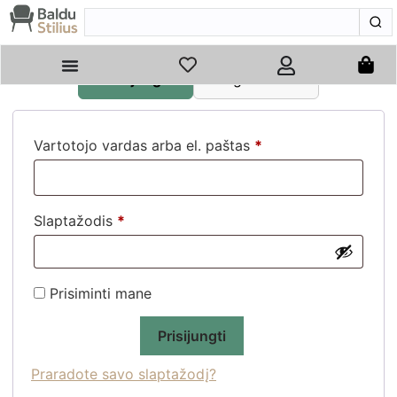
Prisijungti
Registruotis
Vartotojo vardas arba el. paštas
*
Slaptažodis
*
Alternative:
Prisiminti mane
Prisijungti
Praradote savo slaptažodį?