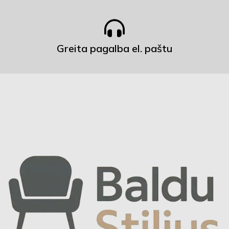
Greita pagalba el. paštu