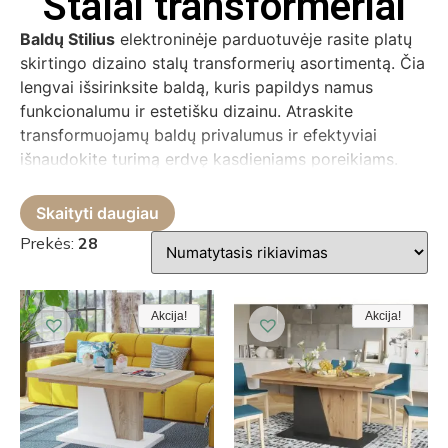
Stalai transformeriai
Artisano ąžuolas/Juoda
Baldų Stilius
elektroninėje parduotuvėje rasite platų
Artisano ąžuolas/smėlinė
Auksinis ąžuolas
skirtingo dizaino stalų transformerių asortimentą. Čia
Auksinis ąžuolas/Balta
lengvai išsirinksite baldą, kuris papildys namus
Auksinis ąžuolas/Juoda
funkcionalumu ir estetišku dizainu. Atraskite
Ąžuolas
transformuojamų baldų privalumus ir efektyviai
Ąžuolas lefkas tamsus
išnaudokite turimą erdvę kasdieniams poreikiams.
Ąžuolas/Balta
Ąžuolas/Juoda
Skaityti daugiau
Ąžuolas/kašmyras
Prekės:
28
Ąžuolas/smėlio
Balintas ąžuolas
Balta
Balta/Betonas
Akcija!
Akcija!
Akcija
Akcija!
Akcija!
Akcija
Balta/Juoda
Baltas
Baltas marmuras/Balta
Baltas matinis
Betonas