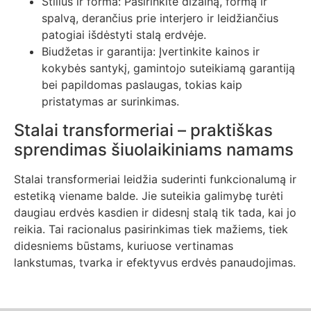
Stilius ir forma: Pasirinkite dizainą, formą ir
spalvą, derančius prie interjero ir leidžiančius
patogiai išdėstyti stalą erdvėje.
Biudžetas ir garantija: Įvertinkite kainos ir
kokybės santykį, gamintojo suteikiamą garantiją
bei papildomas paslaugas, tokias kaip
pristatymas ar surinkimas.
Stalai transformeriai – praktiškas
sprendimas šiuolaikiniams namams
Stalai transformeriai leidžia suderinti funkcionalumą ir
estetiką viename balde. Jie suteikia galimybę turėti
daugiau erdvės kasdien ir didesnį stalą tik tada, kai jo
reikia. Tai racionalus pasirinkimas tiek mažiems, tiek
didesniems būstams, kuriuose vertinamas
lankstumas, tvarka ir efektyvus erdvės panaudojimas.