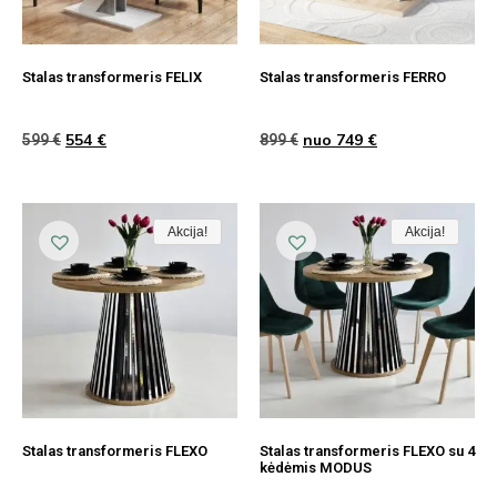
Stalas transformeris FELIX
Stalas transformeris FERRO
554
€
nuo
749
€
599
€
899
€
Akcija!
Akcija!
Akcija
Akcija!
Akcija!
Akcija
Stalas transformeris FLEXO
Stalas transformeris FLEXO su 4
kėdėmis MODUS