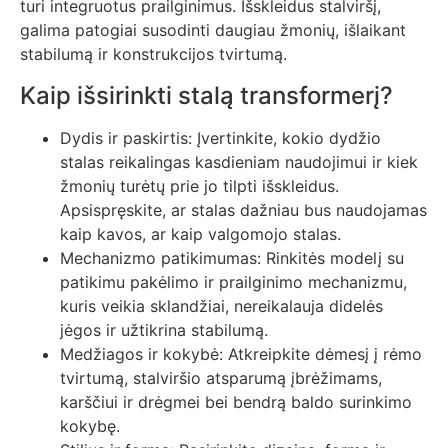
turi integruotus prailginimus. Išskleidus stalviršį,
galima patogiai susodinti daugiau žmonių, išlaikant
stabilumą ir konstrukcijos tvirtumą.
Kaip išsirinkti stalą transformerį?
Dydis ir paskirtis: Įvertinkite, kokio dydžio
stalas reikalingas kasdieniam naudojimui ir kiek
žmonių turėtų prie jo tilpti išskleidus.
Apsispręskite, ar stalas dažniau bus naudojamas
kaip kavos, ar kaip valgomojo stalas.
Mechanizmo patikimumas: Rinkitės modelį su
patikimu pakėlimo ir prailginimo mechanizmu,
kuris veikia sklandžiai, nereikalauja didelės
jėgos ir užtikrina stabilumą.
Medžiagos ir kokybė: Atkreipkite dėmesį į rėmo
tvirtumą, stalviršio atsparumą įbrėžimams,
karščiui ir drėgmei bei bendrą baldo surinkimo
kokybę.