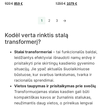
859
€
1079
€
920
€
1250
€
→
1
2
3
Kodėl verta rinktis stalą
transformerį?
Stalai transformeriai
– tai funkcionalūs baldai,
leidžiantys efektyviai išnaudoti namų erdvę ir
prisitaikyti prie skirtingų kasdienio gyvenimo
situacijų. Jie ypač aktualūs šiuolaikiniuose
būstuose, kur svarbus lankstumas, tvarka ir
racionalūs sprendimai.
Vietos taupymas ir prisitaikymas prie svečių
Transformuojamas stalas kasdien gali būti
kompaktiškas kavos ar žurnalinis staliukas,
neužimantis daug vietos, o prireikus lengvai