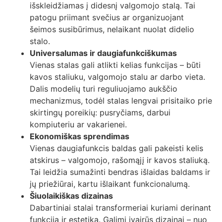
išskleidžiamas į didesnį valgomojo stalą. Tai
patogu priimant svečius ar organizuojant
šeimos susibūrimus, nelaikant nuolat didelio
stalo.
Universalumas ir daugiafunkciškumas
Vienas stalas gali atlikti kelias funkcijas – būti
kavos staliuku, valgomojo stalu ar darbo vieta.
Dalis modelių turi reguliuojamo aukščio
mechanizmus, todėl stalas lengvai prisitaiko prie
skirtingų poreikių: pusryčiams, darbui
kompiuteriu ar vakarienei.
Ekonomiškas sprendimas
Vienas daugiafunkcis baldas gali pakeisti kelis
atskirus – valgomojo, rašomąjį ir kavos staliuką.
Tai leidžia sumažinti bendras išlaidas baldams ir
jų priežiūrai, kartu išlaikant funkcionalumą.
Šiuolaikiškas dizainas
Dabartiniai stalai transformeriai kuriami derinant
funkciją ir estetiką. Galimi įvairūs dizainai – nuo