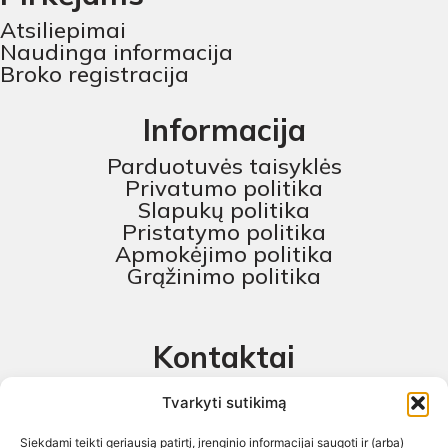
Atsiliepimai
Naudinga informacija
Broko registracija
Informacija
Parduotuvės taisyklės
Privatumo politika
Slapukų politika
Pristatymo politika
Apmokėjimo politika
Grąžinimo politika
Kontaktai
MB „Skaitmeninis projektas“
Tvarkyti sutikimą
+370 674 58444
Siekdami teikti geriausią patirtį, įrenginio informacijai saugoti ir (arba)