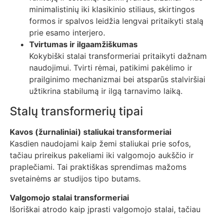
minimalistinių iki klasikinio stiliaus, skirtingos
formos ir spalvos leidžia lengvai pritaikyti stalą
prie esamo interjero.
Tvirtumas ir ilgaamžiškumas
Kokybiški stalai transformeriai pritaikyti dažnam
naudojimui. Tvirti rėmai, patikimi pakėlimo ir
prailginimo mechanizmai bei atsparūs stalviršiai
užtikrina stabilumą ir ilgą tarnavimo laiką.
Stalų transformerių tipai
Kavos (žurnaliniai) staliukai transformeriai
Kasdien naudojami kaip žemi staliukai prie sofos,
tačiau prireikus pakeliami iki valgomojo aukščio ir
praplečiami. Tai praktiškas sprendimas mažoms
svetainėms ar studijos tipo butams.
Valgomojo stalai transformeriai
Išoriškai atrodo kaip įprasti valgomojo stalai, tačiau