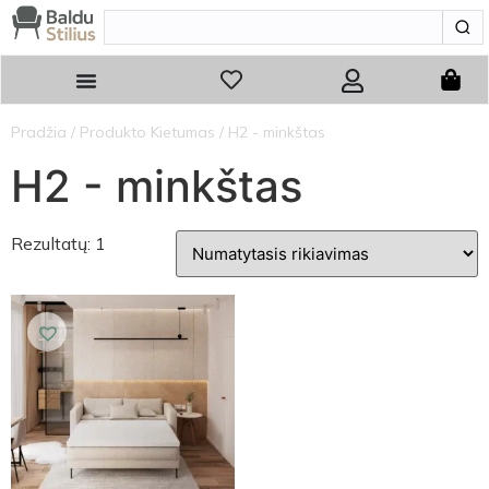
Pradžia
/ Produkto Kietumas / H2 - minkštas
H2 - minkštas
Rezultatų: 1