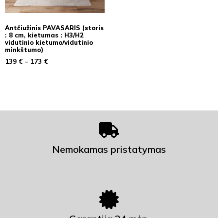
Antčiužinis PAVASARIS (storis
: 8 cm, kietumas : H3/H2
vidutinio kietumo/vidutinio
minkštumo)
139
€
–
173
€
Nemokamas pristatymas