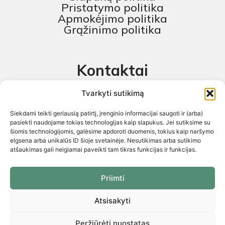
Pristatymo politika
Apmokėjimo politika
Grąžinimo politika
Kontaktai
MB „Skaitmeninis projektas“
Tvarkyti sutikimą
+370 674 58444
Siekdami teikti geriausią patirtį, įrenginio informacijai saugoti ir (arba)
pagalba@baldustilius.lt
pasiekti naudojame tokias technologijas kaip slapukus. Jei sutiksime su
šiomis technologijomis, galėsime apdoroti duomenis, tokius kaip naršymo
I-V : 10:00 iki 16:00
elgsena arba unikalūs ID šioje svetainėje. Nesutikimas arba sutikimo
atšaukimas gali neigiamai paveikti tam tikras funkcijas ir funkcijas.
Priimti
Atsisakyti
Visos teisės saugomos 2026 © „Skaitmeninis projektas“ ©
El.parduotuvių kūrimas. Kopijuoti internetinės parduotuvės turinį
griežtai draudžiama
Peržiūrėti nuostatas