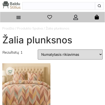
Pradžia
/ Produkto Spalva / Žalia plunksnos
Žalia plunksnos
Rezultatų: 1