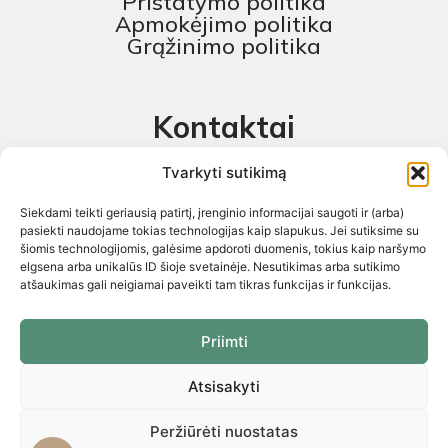
Pristatymo politika
Apmokėjimo politika
Grąžinimo politika
Kontaktai
MB „Skaitmeninis projektas“
Tvarkyti sutikimą
+370 674 58444
Siekdami teikti geriausią patirtį, įrenginio informacijai saugoti ir (arba)
pagalba@baldustilius.lt
pasiekti naudojame tokias technologijas kaip slapukus. Jei sutiksime su
šiomis technologijomis, galėsime apdoroti duomenis, tokius kaip naršymo
I-V : 10:00 iki 16:00
elgsena arba unikalūs ID šioje svetainėje. Nesutikimas arba sutikimo
atšaukimas gali neigiamai paveikti tam tikras funkcijas ir funkcijas.
Priimti
Atsisakyti
Visos teisės saugomos 2026 © „Skaitmeninis projektas“ ©
El.parduotuvių kūrimas. Kopijuoti internetinės parduotuvės turinį
griežtai draudžiama
Peržiūrėti nuostatas