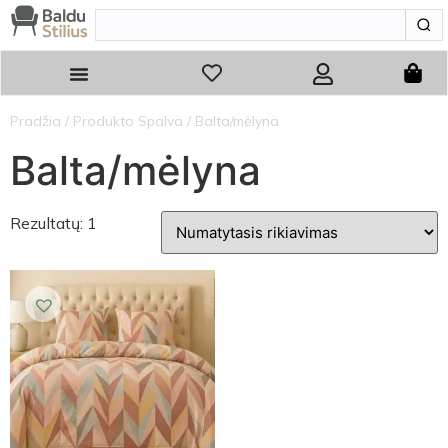
Pradžia
/ Produkto Spalva / Balta/mėlyna
Balta/mėlyna
Rezultatų: 1