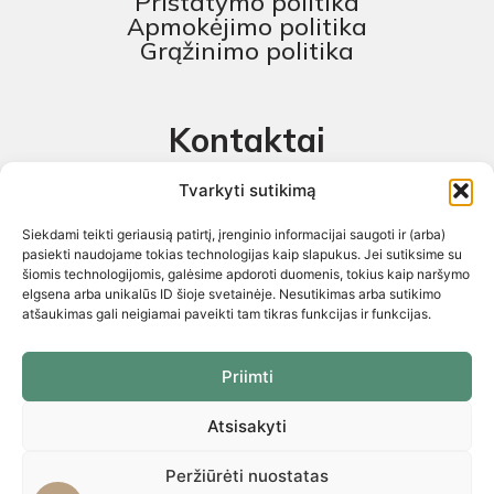
Pristatymo politika
Apmokėjimo politika
Grąžinimo politika
Kontaktai
MB „Skaitmeninis projektas“
Tvarkyti sutikimą
+370 674 58444
Siekdami teikti geriausią patirtį, įrenginio informacijai saugoti ir (arba)
pagalba@baldustilius.lt
pasiekti naudojame tokias technologijas kaip slapukus. Jei sutiksime su
šiomis technologijomis, galėsime apdoroti duomenis, tokius kaip naršymo
I-V : 10:00 iki 16:00
elgsena arba unikalūs ID šioje svetainėje. Nesutikimas arba sutikimo
atšaukimas gali neigiamai paveikti tam tikras funkcijas ir funkcijas.
Priimti
Atsisakyti
Visos teisės saugomos 2026 © „Skaitmeninis projektas“ ©
El.parduotuvių kūrimas. Kopijuoti internetinės parduotuvės turinį
griežtai draudžiama
Peržiūrėti nuostatas