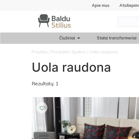
Apie mus
Atsiliepim
Čiužiniai
Stalai transformeriai
Pradžia
/ Produkto Spalva / Uola raudona
Uola raudona
Rezultatų: 1