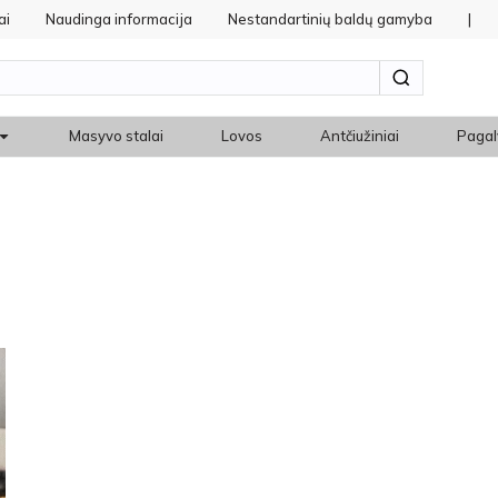
ai
Naudinga informacija
Nestandartinių baldų gamyba
|
Masyvo stalai
Lovos
Antčiužiniai
Pagal