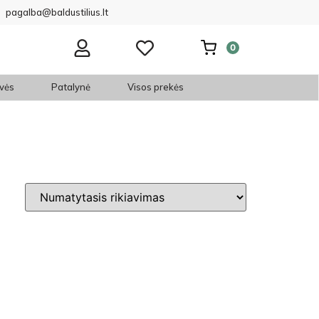
pagalba@baldustilius.lt
0
vės
Patalynė
Visos prekės