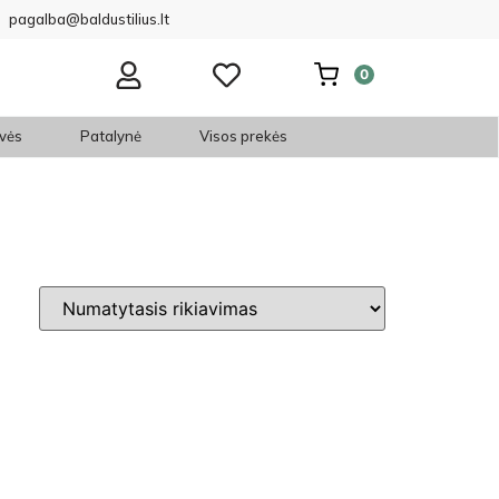
pagalba@baldustilius.lt
0
vės
Patalynė
Visos prekės