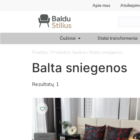
Apie mus
Atsiliepim
Čiužiniai
Stalai transformeriai
Pradžia
/ Produkto Spalva / Balta sniegenos
Balta sniegenos
Rezultatų: 1