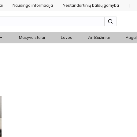
ai
Naudinga informacija
Nestandartinių baldų gamyba
|
Masyvo stalai
Lovos
Antčiužiniai
Pagal