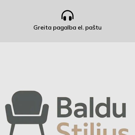
Greita pagalba el. paštu