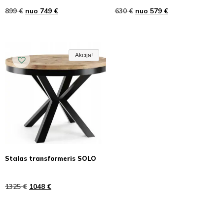
899
€
nuo
749
€
630
€
nuo
579
€
Akcija!
Akcija!
Akcija
Stalas transformeris SOLO
1325
€
1048
€