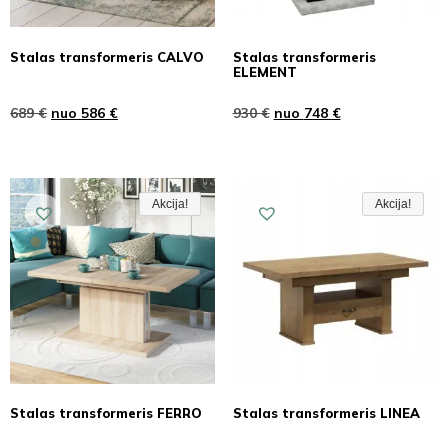
Stalas transformeris CALVO
Stalas transformeris
ELEMENT
689
€
nuo
586
€
930
€
nuo
748
€
Akcija!
Akcija!
Akcija
Akcija!
Akcija!
Akcija
Stalas transformeris FERRO
Stalas transformeris LINEA