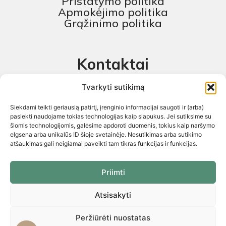
Pristatymo politika
Apmokėjimo politika
Grąžinimo politika
Kontaktai
MB „Skaitmeninis projektas“
Tvarkyti sutikimą
+370 674 58444
Siekdami teikti geriausią patirtį, įrenginio informacijai saugoti ir (arba)
pagalba@baldustilius.lt
pasiekti naudojame tokias technologijas kaip slapukus. Jei sutiksime su
šiomis technologijomis, galėsime apdoroti duomenis, tokius kaip naršymo
I-V : 10:00 iki 16:00
elgsena arba unikalūs ID šioje svetainėje. Nesutikimas arba sutikimo
atšaukimas gali neigiamai paveikti tam tikras funkcijas ir funkcijas.
Priimti
Atsisakyti
Visos teisės saugomos 2026 © „Skaitmeninis projektas“ ©
El.parduotuvių kūrimas. Kopijuoti internetinės parduotuvės turinį
griežtai draudžiama
Peržiūrėti nuostatas