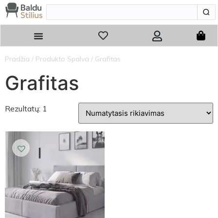
Pradžia
/ Produkto Spalva / Grafitas
Grafitas
Rezultatų: 1