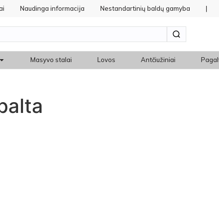
ai
Naudinga informacija
Nestandartinių baldų gamyba
|
Masyvo stalai
Lovos
Antčiužiniai
Pagal
balta