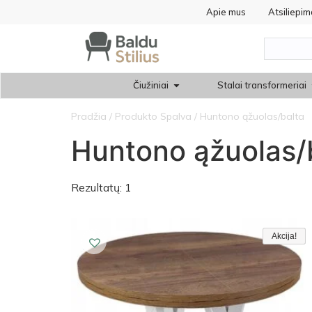
Apie mus
Atsiliepim
Čiužiniai
Stalai transformeriai
Pradžia
/ Produkto Spalva / Huntono ąžuolas/balta
Huntono ąžuolas/
Rezultatų: 1
Akcija!
Akcija!
Akcija