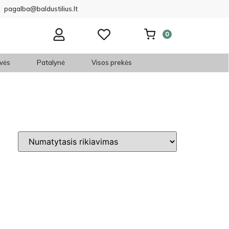
pagalba@baldustilius.lt
0
vės
Patalynė
Visos prekės