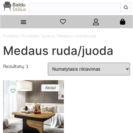
Pradžia
/ Produkto Spalva / Medaus ruda/juoda
Medaus ruda/juoda
Rezultatų: 1
Akcija!
Akcija!
Akcija