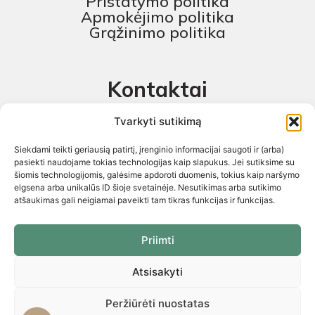
Pristatymo politika
Apmokėjimo politika
Grąžinimo politika
Kontaktai
MB „Skaitmeninis projektas“
Tvarkyti sutikimą
+370 674 58444
Siekdami teikti geriausią patirtį, įrenginio informacijai saugoti ir (arba)
pagalba@baldustilius.lt
pasiekti naudojame tokias technologijas kaip slapukus. Jei sutiksime su
šiomis technologijomis, galėsime apdoroti duomenis, tokius kaip naršymo
I-V : 10:00 iki 16:00
elgsena arba unikalūs ID šioje svetainėje. Nesutikimas arba sutikimo
atšaukimas gali neigiamai paveikti tam tikras funkcijas ir funkcijas.
Priimti
Atsisakyti
Visos teisės saugomos 2026 © „Skaitmeninis projektas“ ©
El.parduotuvių kūrimas. Kopijuoti internetinės parduotuvės turinį
griežtai draudžiama
Peržiūrėti nuostatas