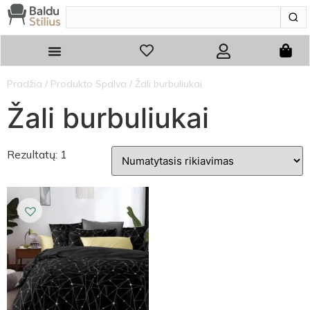
Pradžia
/ Produkto Spalva / Žali burbuliukai
Žali burbuliukai
Rezultatų: 1