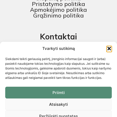
Pristatymo politika
Apmokėjimo politika
Grąžinimo politika
Kontaktai
MB „Skaitmeninis projektas“
Tvarkyti sutikimą
+370 674 58444
Siekdami teikti geriausią patirtį, įrenginio informacijai saugoti ir (arba)
pagalba@baldustilius.lt
pasiekti naudojame tokias technologijas kaip slapukus. Jei sutiksime su
šiomis technologijomis, galėsime apdoroti duomenis, tokius kaip naršymo
I-V : 10:00 iki 16:00
elgsena arba unikalūs ID šioje svetainėje. Nesutikimas arba sutikimo
atšaukimas gali neigiamai paveikti tam tikras funkcijas ir funkcijas.
Priimti
Atsisakyti
Visos teisės saugomos 2026 © „Skaitmeninis projektas“ ©
El.parduotuvių kūrimas. Kopijuoti internetinės parduotuvės turinį
griežtai draudžiama
Peržiūrėti nuostatas