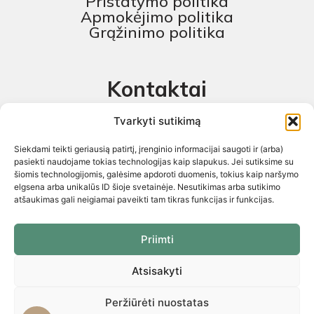
Pristatymo politika
Apmokėjimo politika
Grąžinimo politika
Kontaktai
MB „Skaitmeninis projektas“
Tvarkyti sutikimą
+370 674 58444
Siekdami teikti geriausią patirtį, įrenginio informacijai saugoti ir (arba)
pagalba@baldustilius.lt
pasiekti naudojame tokias technologijas kaip slapukus. Jei sutiksime su
šiomis technologijomis, galėsime apdoroti duomenis, tokius kaip naršymo
I-V : 10:00 iki 16:00
elgsena arba unikalūs ID šioje svetainėje. Nesutikimas arba sutikimo
atšaukimas gali neigiamai paveikti tam tikras funkcijas ir funkcijas.
Priimti
Atsisakyti
Visos teisės saugomos 2026 © „Skaitmeninis projektas“ ©
El.parduotuvių kūrimas. Kopijuoti internetinės parduotuvės turinį
griežtai draudžiama
Peržiūrėti nuostatas