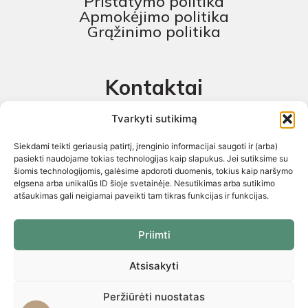
Pristatymo politika
Apmokėjimo politika
Grąžinimo politika
Kontaktai
MB „Skaitmeninis projektas“
Tvarkyti sutikimą
+370 674 58444
Siekdami teikti geriausią patirtį, įrenginio informacijai saugoti ir (arba)
pagalba@baldustilius.lt
pasiekti naudojame tokias technologijas kaip slapukus. Jei sutiksime su
šiomis technologijomis, galėsime apdoroti duomenis, tokius kaip naršymo
I-V : 10:00 iki 16:00
elgsena arba unikalūs ID šioje svetainėje. Nesutikimas arba sutikimo
atšaukimas gali neigiamai paveikti tam tikras funkcijas ir funkcijas.
Priimti
Atsisakyti
Visos teisės saugomos 2026 © „Skaitmeninis projektas“ ©
El.parduotuvių kūrimas. Kopijuoti internetinės parduotuvės turinį
griežtai draudžiama
Peržiūrėti nuostatas