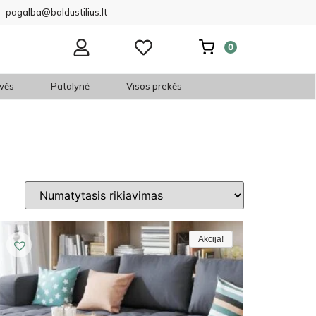
pagalba@baldustilius.lt
0
vės
Patalynė
Visos prekės
Akcija!
Akcija!
Akcija