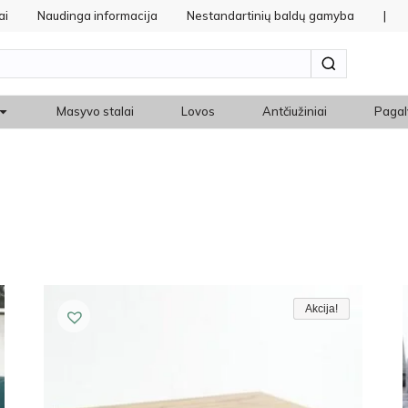
ai
Naudinga informacija
Nestandartinių baldų gamyba
|
Masyvo stalai
Lovos
Antčiužiniai
Pagal
Akcija!
Akcija!
Akcija