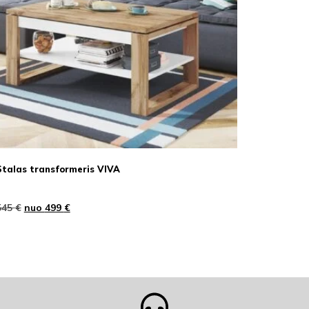
Stalas transformeris VIVA
545
€
nuo
499
€