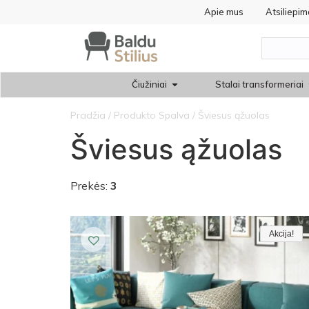
Apie mus
Atsiliepim
Čiužiniai
Stalai transformeriai
Pradžia
/ Produkto Spalva / Šviesus ąžuolas
Šviesus ąžuolas
Prekės:
3
Akcija!
Akcija!
Akcija