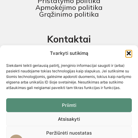
Pristatymo politika
Apmokėjimo politika
Grąžinimo politika
Kontaktai
MB „Skaitmeninis projektas“
Tvarkyti sutikimą
+370 674 58444
Siekdami teikti geriausią patirtį, įrenginio informacijai saugoti ir (arba)
pagalba@baldustilius.lt
pasiekti naudojame tokias technologijas kaip slapukus. Jei sutiksime su
šiomis technologijomis, galėsime apdoroti duomenis, tokius kaip naršymo
I-V : 10:00 iki 16:00
elgsena arba unikalūs ID šioje svetainėje. Nesutikimas arba sutikimo
atšaukimas gali neigiamai paveikti tam tikras funkcijas ir funkcijas.
Priimti
Atsisakyti
Visos teisės saugomos 2026 © „Skaitmeninis projektas“ ©
El.parduotuvių kūrimas. Kopijuoti internetinės parduotuvės turinį
griežtai draudžiama
Peržiūrėti nuostatas