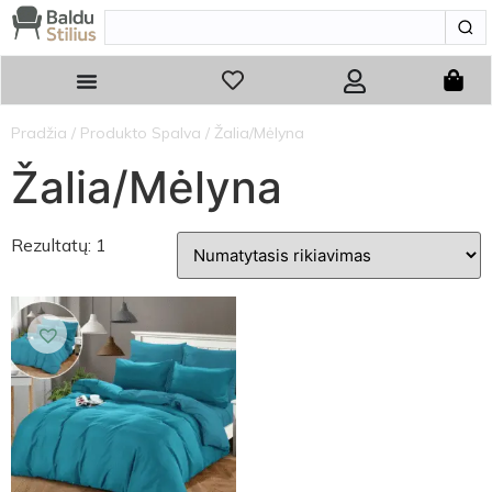
Pradžia
/ Produkto Spalva / Žalia/Mėlyna
Žalia/Mėlyna
Rezultatų: 1