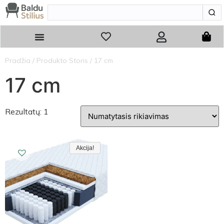
Pradžia
/ Produkto Storis / 17 cm
17 cm
Rezultatų: 1
Akcija!
Akcija!
Akcija