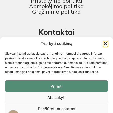
Pristatymo politika
Apmokėjimo politika
Grąžinimo politika
Kontaktai
MB „Skaitmeninis projektas“
Tvarkyti sutikimą
+370 674 58444
Siekdami teikti geriausią patirtį, įrenginio informacijai saugoti ir (arba)
pagalba@baldustilius.lt
pasiekti naudojame tokias technologijas kaip slapukus. Jei sutiksime su
šiomis technologijomis, galėsime apdoroti duomenis, tokius kaip naršymo
I-V : 10:00 iki 16:00
elgsena arba unikalūs ID šioje svetainėje. Nesutikimas arba sutikimo
atšaukimas gali neigiamai paveikti tam tikras funkcijas ir funkcijas.
Priimti
Atsisakyti
Visos teisės saugomos 2026 © „Skaitmeninis projektas“ ©
El.parduotuvių kūrimas. Kopijuoti internetinės parduotuvės turinį
griežtai draudžiama
Peržiūrėti nuostatas