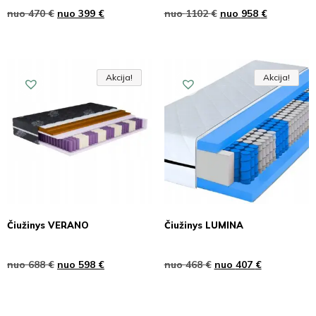
nuo
470
€
nuo
399
€
nuo
1102
€
nuo
958
€
Akcija!
Akcija!
Akcija
Akcija!
Akcija!
Akcija
Čiužinys VERANO
Čiužinys LUMINA
nuo
688
€
nuo
598
€
nuo
468
€
nuo
407
€