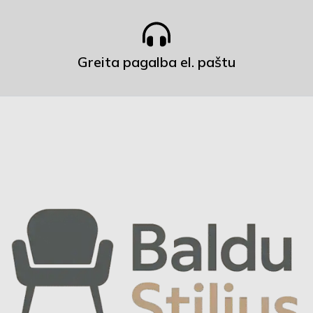
Greita pagalba el. paštu