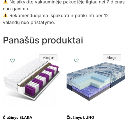
Nelaikykite vakuuminėje pakuotėje ilgiau nei 7 dienas
nuo gavimo.
Rekomenduojama išpakuoti ir patikrinti per 12
valandų nuo pristatymo.
Panašūs produktai
Akcija!
Akcija!
Akcija
Akcija!
Akcija!
Akcija
Čiužinys ELARA
Čiužinys LUNO