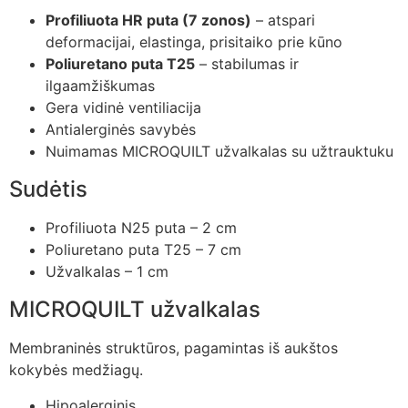
Profiliuota HR puta (7 zonos)
– atspari
deformacijai, elastinga, prisitaiko prie kūno
Poliuretano puta T25
– stabilumas ir
ilgaamžiškumas
Gera vidinė ventiliacija
Antialerginės savybės
Nuimamas MICROQUILT užvalkalas su užtrauktuku
Sudėtis
Profiliuota N25 puta – 2 cm
Poliuretano puta T25 – 7 cm
Užvalkalas – 1 cm
MICROQUILT užvalkalas
Membraninės struktūros, pagamintas iš aukštos
kokybės medžiagų.
Hipoalerginis