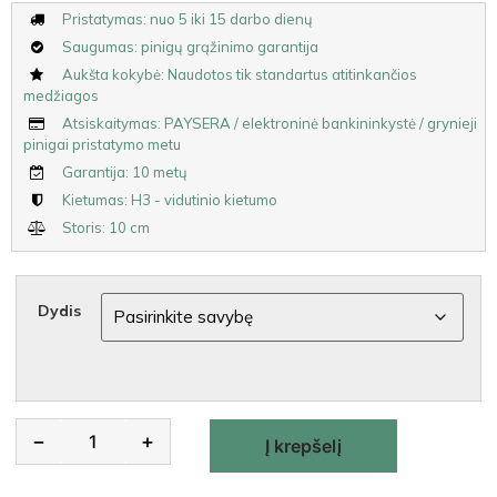
Pristatymas: nuo 5 iki 15 darbo dienų
Saugumas: pinigų grąžinimo garantija
Aukšta kokybė: Naudotos tik standartus atitinkančios
medžiagos
Atsiskaitymas: PAYSERA / elektroninė bankininkystė / grynieji
pinigai pristatymo metu
Garantija: 10 metų
Kietumas: H3 - vidutinio kietumo
Storis: 10 cm
Dydis
Alternative:
−
+
Į krepšelį