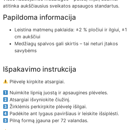
atitinka aukščiausius sveikatos apsaugos standartus.
Papildoma informacija
Leistina matmenų paklaida: ±2 % pločiui ir ilgiui, ±1
cm aukščiui
Medžiagų spalvos gali skirtis – tai neturi įtakos
savybėms
Išpakavimo instrukcija
Plėvelę kirpkite atsargiai.
Nuimkite lipnią juostą ir apsaugines plėveles.
Atsargiai išvyniokite čiužinį.
Žirklėmis perkirpkite plėvelę išilgai.
Padėkite ant lygaus paviršiaus ir leiskite išsiplėsti.
Pilną formą įgauna per 72 valandas.