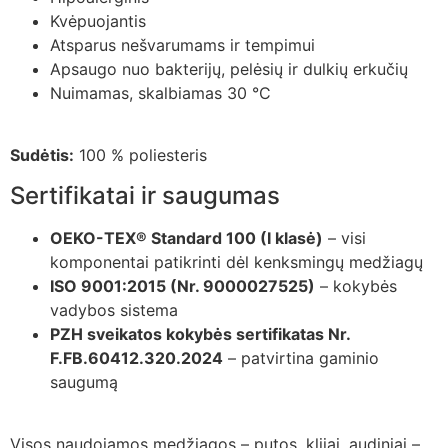
Kvėpuojantis
Atsparus nešvarumams ir tempimui
Apsaugo nuo bakterijų, pelėsių ir dulkių erkučių
Nuimamas, skalbiamas 30 °C
Sudėtis:
100 % poliesteris
Sertifikatai ir saugumas
OEKO-TEX® Standard 100 (I klasė)
– visi
komponentai patikrinti dėl kenksmingų medžiagų
ISO 9001:2015 (Nr. 9000027525)
– kokybės
vadybos sistema
PZH sveikatos kokybės sertifikatas Nr.
F.FB.60412.320.2024
– patvirtina gaminio
saugumą
Visos naudojamos medžiagos – putos, klijai, audiniai –