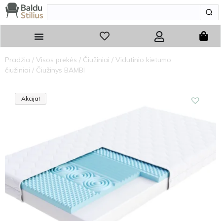
Pradžia
/
Visos prekės
/
Čiužiniai
/
Vidutinio kietumo
čiužiniai
/ Čiužinys BAMBI
Akcija!
Akcija
Akcija!