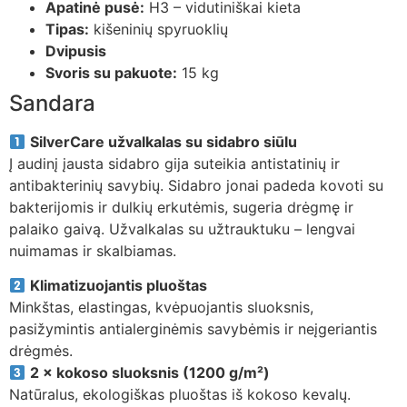
Apatinė pusė:
H3 – vidutiniškai kieta
Tipas:
kišeninių spyruoklių
Dvipusis
Svoris su pakuote:
15 kg
Sandara
SilverCare užvalkalas su sidabro siūlu
Į audinį įausta sidabro gija suteikia antistatinių ir
antibakterinių savybių. Sidabro jonai padeda kovoti su
bakterijomis ir dulkių erkutėmis, sugeria drėgmę ir
palaiko gaivą. Užvalkalas su užtrauktuku – lengvai
nuimamas ir skalbiamas.
Klimatizuojantis pluoštas
Minkštas, elastingas, kvėpuojantis sluoksnis,
pasižymintis antialerginėmis savybėmis ir neįgeriantis
drėgmės.
2 × kokoso sluoksnis (1200 g/m²)
Natūralus, ekologiškas pluoštas iš kokoso kevalų.