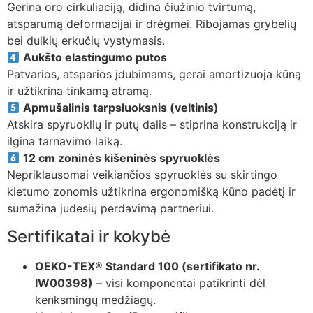
Gerina oro cirkuliaciją, didina čiužinio tvirtumą,
atsparumą deformacijai ir drėgmei. Ribojamas grybelių
bei dulkių erkučių vystymasis.
Aukšto elastingumo putos
Patvarios, atsparios įdubimams, gerai amortizuoja kūną
ir užtikrina tinkamą atramą.
Apmušalinis tarpsluoksnis (veltinis)
Atskira spyruoklių ir putų dalis – stiprina konstrukciją ir
ilgina tarnavimo laiką.
12 cm zoninės kišeninės spyruoklės
Nepriklausomai veikiančios spyruoklės su skirtingo
kietumo zonomis užtikrina ergonomišką kūno padėtį ir
sumažina judesių perdavimą partneriui.
Sertifikatai ir kokybė
OEKO-TEX® Standard 100 (sertifikato nr.
IW00398)
– visi komponentai patikrinti dėl
kenksmingų medžiagų.