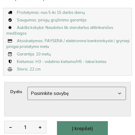
Pristatymas: nuo 5 iki 15 darbo dienų
Saugumas: pinigų grąžinimo garantija
Aukšta kokybė: Naudotos tik standartus atitinkančios
medžiagos
Atsiskaitymas: PAYSERA / elektroninė bankininkystė / grynieji
pinigai pristatymo metu
Garantija: 10 metų
Kietumas: H3 - vidutinio kietumo/H5 - labai kietas
Storis: 22 cm
Dydis
Alternative:
−
+
Į krepšelį