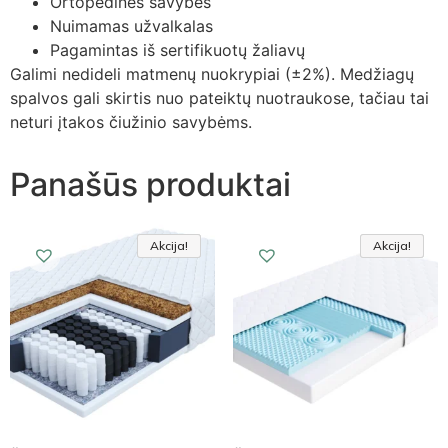
Ortopedinės savybės
Nuimamas užvalkalas
Pagamintas iš sertifikuotų žaliavų
Galimi nedideli matmenų nuokrypiai (±2%). Medžiagų
spalvos gali skirtis nuo pateiktų nuotraukose, tačiau tai
neturi įtakos čiužinio savybėms.
Panašūs produktai
Akcija!
Akcija!
Akcija
Akcija!
Akcija!
Akcija