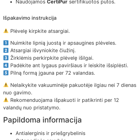
Naudojamos
CertiPur
sertifikuotos putos.
Išpakavimo instrukcija
Plėvelę kirpkite atsargiai.
Nuimkite lipnią juostą ir apsaugines plėveles.
Atsargiai išvyniokite čiužinį.
Žirklėmis perkirpkite plėvelę išilgai.
Padėkite ant lygaus paviršiaus ir leiskite išsiplėsti.
Pilną formą įgauna per 72 valandas.
Nelaikykite vakuuminėje pakuotėje ilgiau nei 7 dienas
nuo gavimo.
Rekomenduojama išpakuoti ir patikrinti per 12
valandų nuo pristatymo.
Papildoma informacija
Antialerginis ir priešgrybelinis