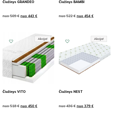
Čiužinys GRANDEO
Čiužinys BAMBI
nuo
509
€
nuo
443
€
nuo
522
€
nuo
454
€
Akcija!
Akcija!
Akcija
Akcija!
Akcija!
Akcija
Čiužinys VITO
Čiužinys NEST
nuo
518
€
nuo
450
€
nuo
436
€
nuo
379
€