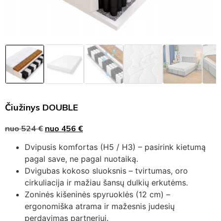
Čiužinys DOUBLE
nuo
524
€
nuo
456
€
Dvipusis komfortas (H5 / H3) – pasirink kietumą
pagal save, ne pagal nuotaiką.
Dvigubas kokoso sluoksnis – tvirtumas, oro
cirkuliacija ir mažiau šansų dulkių erkutėms.
Zoninės kišeninės spyruoklės (12 cm) –
ergonomiška atrama ir mažesnis judesių
perdavimas partneriui.