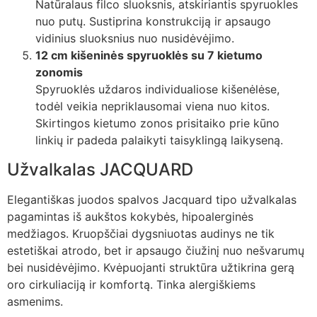
Natūralaus filco sluoksnis, atskiriantis spyruokles
nuo putų. Sustiprina konstrukciją ir apsaugo
vidinius sluoksnius nuo nusidėvėjimo.
12 cm kišeninės spyruoklės su 7 kietumo
zonomis
Spyruoklės uždaros individualiose kišenėlėse,
todėl veikia nepriklausomai viena nuo kitos.
Skirtingos kietumo zonos prisitaiko prie kūno
linkių ir padeda palaikyti taisyklingą laikyseną.
Užvalkalas JACQUARD
Elegantiškas juodos spalvos Jacquard tipo užvalkalas
pagamintas iš aukštos kokybės, hipoalerginės
medžiagos. Kruopščiai dygsniuotas audinys ne tik
estetiškai atrodo, bet ir apsaugo čiužinį nuo nešvarumų
bei nusidėvėjimo. Kvėpuojanti struktūra užtikrina gerą
oro cirkuliaciją ir komfortą. Tinka alergiškiems
asmenims.