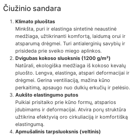
Čiužinio sandara
Klimato pluoštas
Minkšta, puri ir elastinga sintetinė neaustinė
medžiaga, užtikrinanti komfortą, laidumą orui ir
atsparumą drėgmei. Turi antialerginių savybių ir
prisideda prie sveiko miego aplinkos.
Dvigubas kokoso sluoksnis (1200 g/m²)
Natūrali, ekologiška medžiaga iš kokoso kevalų
pluošto. Lengva, elastinga, atspari deformacijai ir
drėgmei. Gerina ventiliaciją, mažina kūno
perkaitimą, apsaugo nuo dulkių erkučių ir pelėsio.
Aukšto elastingumo putos
Puikiai prisitaiko prie kūno formų, atsparios
įdubimams ir deformacijai. Atvira porų struktūra
užtikrina efektyvią oro cirkuliaciją ir komfortišką
elastingumą.
Apmušalinis tarpsluoksnis (veltinis)