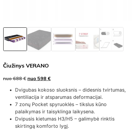
Čiužinys VERANO
nuo
688
€
nuo
598
€
Dvigubas kokoso sluoksnis – didesnis tvirtumas,
ventiliacija ir atsparumas deformacijai.
7 zonų Pocket spyruoklės – tikslus kūno
palaikymas ir taisyklinga laikysena.
Dvipusis kietumas H3/H5 – galimybė rinktis
skirtingą komforto lygį.