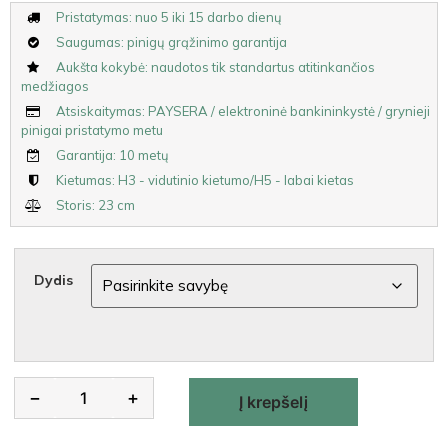
Pristatymas: nuo 5 iki 15 darbo dienų
Saugumas: pinigų grąžinimo garantija
Aukšta kokybė: naudotos tik standartus atitinkančios
medžiagos
Atsiskaitymas: PAYSERA / elektroninė bankininkystė / grynieji
pinigai pristatymo metu
Garantija: 10 metų
Kietumas: H3 - vidutinio kietumo/H5 - labai kietas
Storis: 23 cm
Dydis
Alternative:
−
+
Į krepšelį