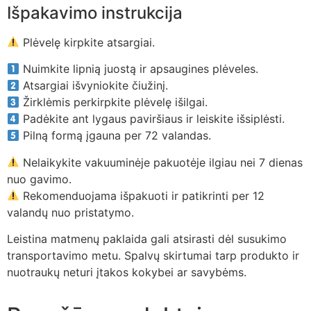
Išpakavimo instrukcija
Plėvelę kirpkite atsargiai.
Nuimkite lipnią juostą ir apsaugines plėveles.
Atsargiai išvyniokite čiužinį.
Žirklėmis perkirpkite plėvelę išilgai.
Padėkite ant lygaus paviršiaus ir leiskite išsiplėsti.
Pilną formą įgauna per 72 valandas.
Nelaikykite vakuuminėje pakuotėje ilgiau nei 7 dienas
nuo gavimo.
Rekomenduojama išpakuoti ir patikrinti per 12
valandų nuo pristatymo.
Leistina matmenų paklaida gali atsirasti dėl susukimo
transportavimo metu. Spalvų skirtumai tarp produkto ir
nuotraukų neturi įtakos kokybei ar savybėms.