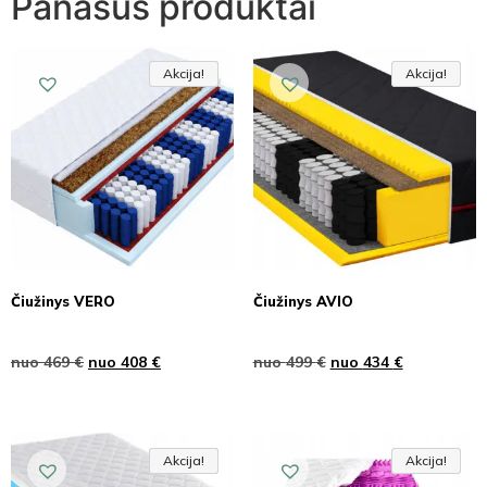
Panašūs produktai
Akcija!
Akcija!
Akcija
Akcija!
Akcija!
Akcija
Čiužinys VERO
Čiužinys AVIO
nuo
469
€
nuo
408
€
nuo
499
€
nuo
434
€
Akcija!
Akcija!
Akcija
Akcija!
Akcija!
Akcija