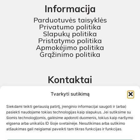
Informacija
Parduotuvės taisyklės
Privatumo politika
Slapukų politika
Pristatymo politika
Apmokėjimo politika
Grąžinimo politika
Kontaktai
MB „Skaitmeninis projektas“
Tvarkyti sutikimą
+370 674 58444
Siekdami teikti geriausią patirtį, įrenginio informacijai saugoti ir (arba)
pagalba@baldustilius.lt
pasiekti naudojame tokias technologijas kaip slapukus. Jei sutiksime su
šiomis technologijomis, galėsime apdoroti duomenis, tokius kaip naršymo
I-V : 10:00 iki 16:00
elgsena arba unikalūs ID šioje svetainėje. Nesutikimas arba sutikimo
atšaukimas gali neigiamai paveikti tam tikras funkcijas ir funkcijas.