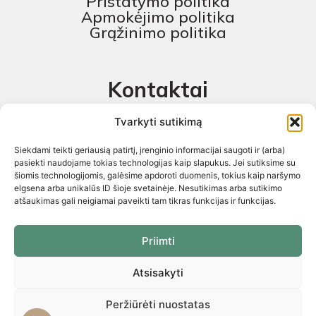
Pristatymo politika
Apmokėjimo politika
Grąžinimo politika
Kontaktai
MB „Skaitmeninis projektas“
Tvarkyti sutikimą
+370 674 58444
Siekdami teikti geriausią patirtį, įrenginio informacijai saugoti ir (arba)
pagalba@baldustilius.lt
pasiekti naudojame tokias technologijas kaip slapukus. Jei sutiksime su
šiomis technologijomis, galėsime apdoroti duomenis, tokius kaip naršymo
I-V : 10:00 iki 16:00
elgsena arba unikalūs ID šioje svetainėje. Nesutikimas arba sutikimo
atšaukimas gali neigiamai paveikti tam tikras funkcijas ir funkcijas.
Priimti
Atsisakyti
Visos teisės saugomos 2026 © „Skaitmeninis projektas“ ©
El.parduotuvių kūrimas. Kopijuoti internetinės parduotuvės turinį
griežtai draudžiama
Peržiūrėti nuostatas