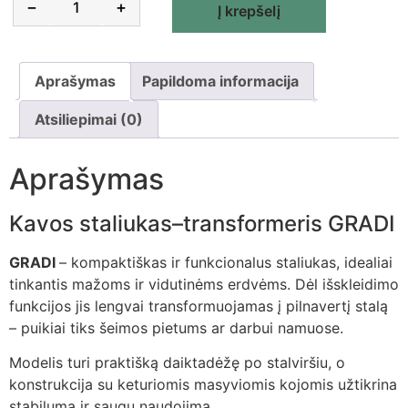
Alternative:
−
+
Į krepšelį
Aprašymas
Papildoma informacija
Atsiliepimai (0)
Aprašymas
Kavos staliukas–transformeris GRADI
GRADI
– kompaktiškas ir funkcionalus staliukas, idealiai
tinkantis mažoms ir vidutinėms erdvėms. Dėl išskleidimo
funkcijos jis lengvai transformuojamas į pilnavertį stalą
– puikiai tiks šeimos pietums ar darbui namuose.
Modelis turi praktišką daiktadėžę po stalviršiu, o
konstrukcija su keturiomis masyviomis kojomis užtikrina
stabilumą ir saugų naudojimą.