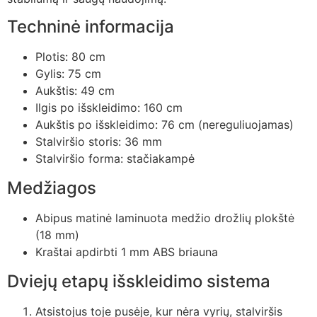
Techninė informacija
Plotis: 80 cm
Gylis: 75 cm
Aukštis: 49 cm
Ilgis po išskleidimo: 160 cm
Aukštis po išskleidimo: 76 cm (nereguliuojamas)
Stalviršio storis: 36 mm
Stalviršio forma: stačiakampė
Medžiagos
Abipus matinė laminuota medžio drožlių plokštė
(18 mm)
Kraštai apdirbti 1 mm ABS briauna
Dviejų etapų išskleidimo sistema
Atsistojus toje pusėje, kur nėra vyrių, stalviršis