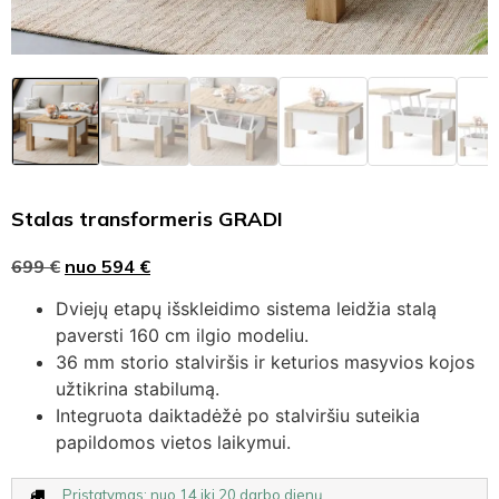
Stalas transformeris GRADI
699
€
nuo
594
€
Dviejų etapų išskleidimo sistema leidžia stalą
paversti 160 cm ilgio modeliu.
36 mm storio stalviršis ir keturios masyvios kojos
užtikrina stabilumą.
Integruota daiktadėžė po stalviršiu suteikia
papildomos vietos laikymui.
Pristatymas: nuo 14 iki 20 darbo dienų