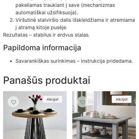
pakeliamas traukiant į save (mechanizmas
automatiškai užsifiksuoja).
Viršutinė stalviršio dalis išskleidžiama ir atremiama
į atramą kitoje pusėje.
Rezultatas – stabilus ir erdvus stalas.
Papildoma informacija
Savarankiškas surinkimas – instrukcija pridedama.
Panašūs produktai
Akcija!
Akcija!
Akcija
Akcija!
Akcija!
Akcija