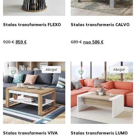
Stalas transformeris FLEXO
Stalas transformeris CALVO
920
€
859
€
689
€
nuo
586
€
Akcija!
Akcija!
Akcija
Akcija!
Akcija!
Akcija
Stalas transformeris VIVA
Stalas transformeris LUMO