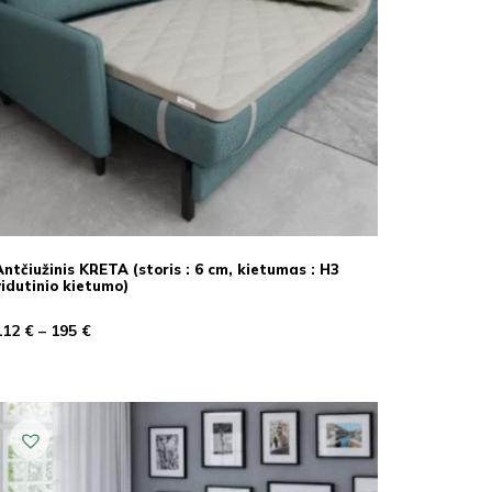
Antčiužinis KRETA (storis : 6 cm, kietumas : H3
vidutinio kietumo)
112
€
–
195
€