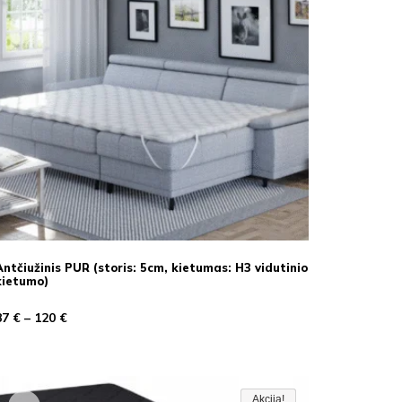
Antčiužinis PUR (storis: 5cm, kietumas: H3 vidutinio
kietumo)
87
€
–
120
€
Akcija!
Akcija!
Akcija