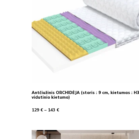
Antčiužinis ORCHIDĖJA (storis : 9 cm, kietumas : H
vidutinio kietumo)
129
€
–
143
€