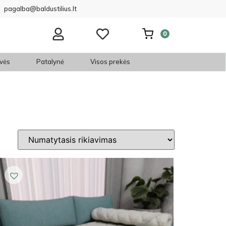
pagalba@baldustilius.lt
0
vės
Patalynė
Visos prekės