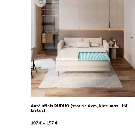
Antčiužinis RUDUO (storis : 4 cm, kietumas : H4
kietas)
107
€
–
157
€