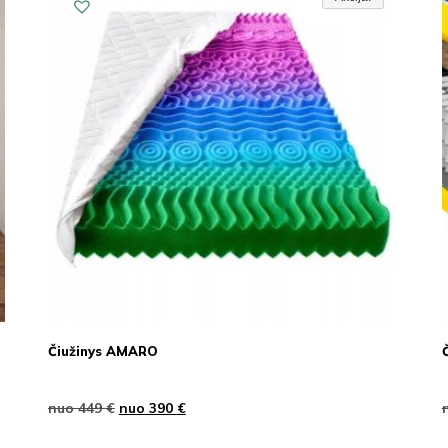
Čiužinys AMARO
nuo
449
€
nuo
390
€