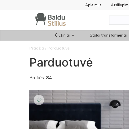
Apie mus
Atsiliepim
Čiužiniai
Stalai transformeriai
Pradžia
/ Parduotuvė
Parduotuvė
Prekės:
84