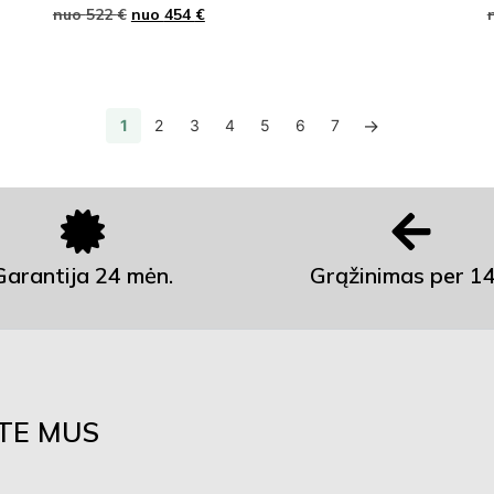
nuo
522
€
nuo
454
€
→
1
2
3
4
5
6
7
Garantija 24 mėn.
Grąžinimas per 14
ITE MUS