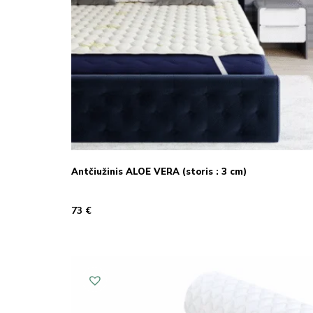
Antčiužinis ALOE VERA (storis : 3 cm)
73
€