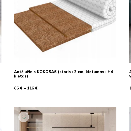
Antčiužinis KOKOSAS (storis : 3 cm, kietumas : H4
kietas)
86
€
–
116
€