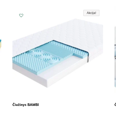
Akcija!
Akcija!
Akcija
Čiužinys BAMBI