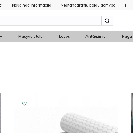
ai
Naudinga informacija
Nestandartinių baldų gamyba
|
Masyvo stalai
Lovos
Antčiužiniai
Pagal