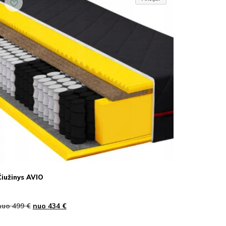
Čiužinys AVIO
nuo
499
€
nuo
434
€