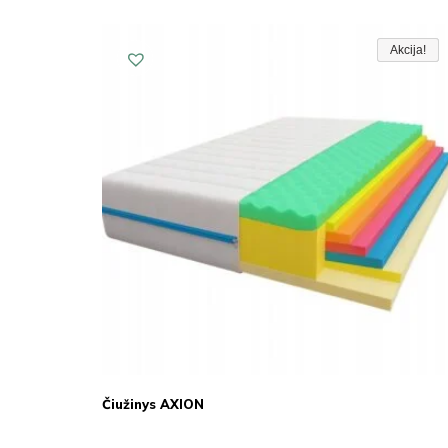
Akcija!
Akcija!
Akcija
Čiužinys AXION