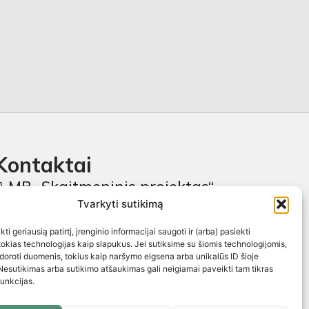
Kontaktai
MB „Skaitmeninis projektas“
Tvarkyti sutikimą
+370 674 58444
ti geriausią patirtį, įrenginio informacijai saugoti ir (arba) pasiekti
pagalba@baldustilius.lt
kias technologijas kaip slapukus. Jei sutiksime su šiomis technologijomis,
doroti duomenis, tokius kaip naršymo elgsena arba unikalūs ID šioje
I-V : 10:00 iki 16:00
Nesutikimas arba sutikimo atšaukimas gali neigiamai paveikti tam tikras
funkcijas.