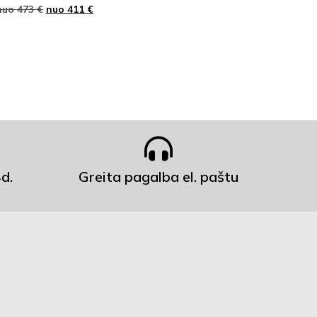
nuo
473
€
nuo
411
€
d.
Greita pagalba el. paštu