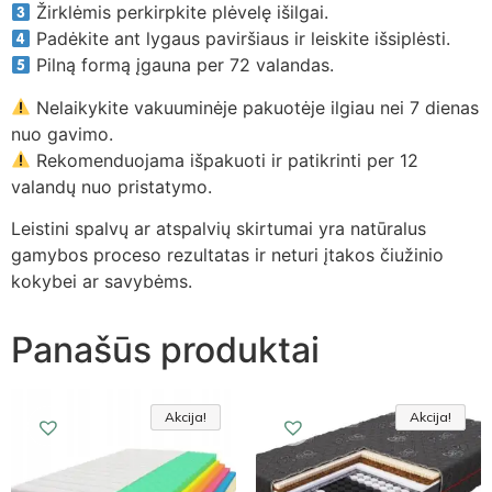
Žirklėmis perkirpkite plėvelę išilgai.
Padėkite ant lygaus paviršiaus ir leiskite išsiplėsti.
Pilną formą įgauna per 72 valandas.
Nelaikykite vakuuminėje pakuotėje ilgiau nei 7 dienas
nuo gavimo.
Rekomenduojama išpakuoti ir patikrinti per 12
valandų nuo pristatymo.
Leistini spalvų ar atspalvių skirtumai yra natūralus
gamybos proceso rezultatas ir neturi įtakos čiužinio
kokybei ar savybėms.
Panašūs produktai
Akcija!
Akcija!
Akcija
Akcija!
Akcija!
Akcija