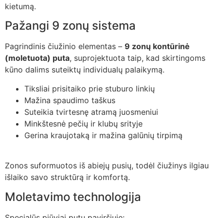
kietumą.
Pažangi 9 zonų sistema
Pagrindinis čiužinio elementas –
9 zonų kontūrinė
(moletuota) puta
, suprojektuota taip, kad skirtingoms
kūno dalims suteiktų individualų palaikymą.
Tiksliai prisitaiko prie stuburo linkių
Mažina spaudimo taškus
Suteikia tvirtesnę atramą juosmeniui
Minkštesnė pečių ir klubų srityje
Gerina kraujotaką ir mažina galūnių tirpimą
Zonos suformuotos iš abiejų pusių, todėl čiužinys ilgiau
išlaiko savo struktūrą ir komfortą.
Moletavimo technologija
Specialūs pjūviai putų paviršiuje: