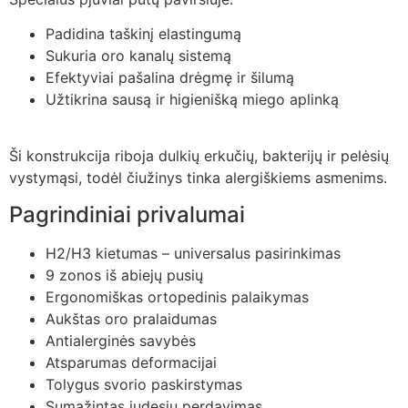
Padidina taškinį elastingumą
Sukuria oro kanalų sistemą
Efektyviai pašalina drėgmę ir šilumą
Užtikrina sausą ir higienišką miego aplinką
Ši konstrukcija riboja dulkių erkučių, bakterijų ir pelėsių
vystymąsi, todėl čiužinys tinka alergiškiems asmenims.
Pagrindiniai privalumai
H2/H3 kietumas – universalus pasirinkimas
9 zonos iš abiejų pusių
Ergonomiškas ortopedinis palaikymas
Aukštas oro pralaidumas
Antialerginės savybės
Atsparumas deformacijai
Tolygus svorio paskirstymas
Sumažintas judesių perdavimas