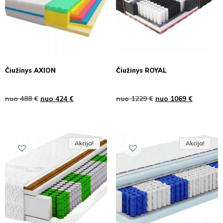
Čiužinys AXION
Čiužinys ROYAL
nuo
488
€
nuo
424
€
nuo
1229
€
nuo
1069
€
Akcija!
Akcija!
Akcija
Akcija!
Akcija!
Akcija