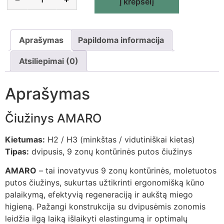
Į krepšelį
Aprašymas
Papildoma informacija
Atsiliepimai (0)
Aprašymas
Čiužinys AMARO
Kietumas:
H2 / H3 (minkštas / vidutiniškai kietas)
Tipas:
dvipusis, 9 zonų kontūrinės putos čiužinys
AMARO
– tai inovatyvus 9 zonų kontūrinės, moletuotos
putos čiužinys, sukurtas užtikrinti ergonomišką kūno
palaikymą, efektyvią regeneraciją ir aukštą miego
higieną. Pažangi konstrukcija su dvipusėmis zonomis
leidžia ilgą laiką išlaikyti elastingumą ir optimalų