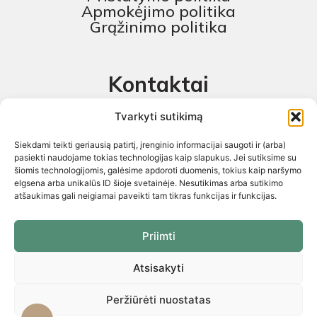
Apmokėjimo politika
Grąžinimo politika
Kontaktai
MB „Skaitmeninis projektas“
Tvarkyti sutikimą
+370 674 58444
Siekdami teikti geriausią patirtį, įrenginio informacijai saugoti ir (arba)
pagalba@baldustilius.lt
pasiekti naudojame tokias technologijas kaip slapukus. Jei sutiksime su
šiomis technologijomis, galėsime apdoroti duomenis, tokius kaip naršymo
I-V : 10:00 iki 16:00
elgsena arba unikalūs ID šioje svetainėje. Nesutikimas arba sutikimo
atšaukimas gali neigiamai paveikti tam tikras funkcijas ir funkcijas.
Priimti
Atsisakyti
Visos teisės saugomos 2026 © „Skaitmeninis projektas“ ©
El.parduotuvių kūrimas. Kopijuoti internetinės parduotuvės turinį
griežtai draudžiama
Peržiūrėti nuostatas