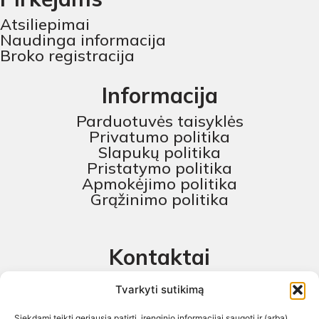
Atsiliepimai
Naudinga informacija
Broko registracija
Informacija
Parduotuvės taisyklės
Privatumo politika
Slapukų politika
Pristatymo politika
Apmokėjimo politika
Grąžinimo politika
Kontaktai
MB „Skaitmeninis projektas“
Tvarkyti sutikimą
+370 674 58444
Siekdami teikti geriausią patirtį, įrenginio informacijai saugoti ir (arba)