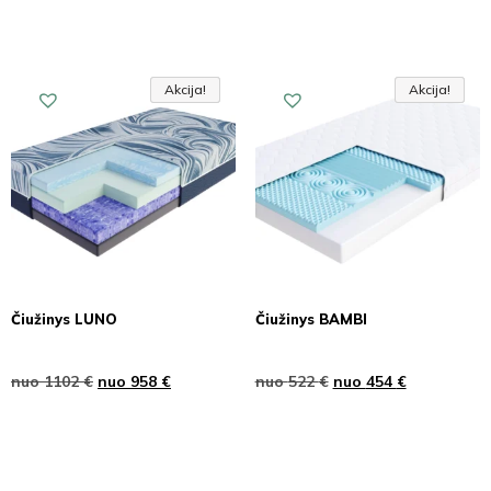
Akcija!
Akcija!
Akcija
Akcija!
Akcija!
Akcija
Čiužinys LUNO
Čiužinys BAMBI
nuo
1102
€
nuo
958
€
nuo
522
€
nuo
454
€