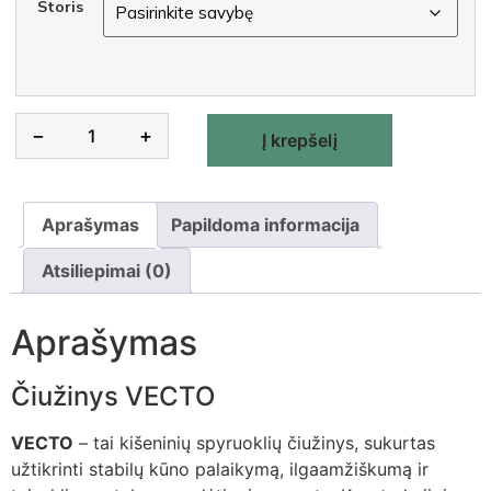
Storis
Alternative:
−
+
Į krepšelį
Aprašymas
Papildoma informacija
Atsiliepimai (0)
Aprašymas
Čiužinys VECTO
VECTO
– tai kišeninių spyruoklių čiužinys, sukurtas
užtikrinti stabilų kūno palaikymą, ilgaamžiškumą ir