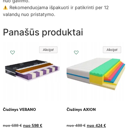
nuo gavimo.
Rekomenduojama išpakuoti ir patikrinti per 12
valandų nuo pristatymo.
Panašūs produktai
Akcija!
Akcija!
Akcija
Akcija!
Akcija!
Akcija
Čiužinys VERANO
Čiužinys AXION
nuo
688
€
nuo
598
€
nuo
488
€
nuo
424
€