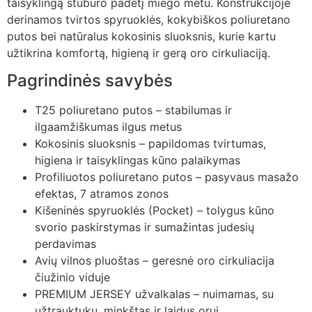
taisyklingą stuburo padėtį miego metu. Konstrukcijoje
derinamos tvirtos spyruoklės, kokybiškos poliuretano
putos bei natūralus kokosinis sluoksnis, kurie kartu
užtikrina komfortą, higieną ir gerą oro cirkuliaciją.
Pagrindinės savybės
T25 poliuretano putos – stabilumas ir
ilgaamžiškumas ilgus metus
Kokosinis sluoksnis – papildomas tvirtumas,
higiena ir taisyklingas kūno palaikymas
Profiliuotos poliuretano putos – pasyvaus masažo
efektas, 7 atramos zonos
Kišeninės spyruoklės (Pocket) – tolygus kūno
svorio paskirstymas ir sumažintas judesių
perdavimas
Avių vilnos pluoštas – geresnė oro cirkuliacija
čiužinio viduje
PREMIUM JERSEY užvalkalas – nuimamas, su
užtrauktuku, minkštas ir laidus orui