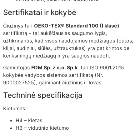
Sertifikatai ir kokybė
Čiužinys turi
OEKO-TEX® Standard 100 (I klasė)
sertifikatą – tai aukščiausias saugumo lygis,
užtikrinantis, kad visos naudojamos medžiagos (putos,
klijai, audiniai, siūlės, užtrauktukas) yra patikrintos dėl
kenksmingų medžiagų ir yra saugios naudoti.
Gamintojas
FDM Sp. z o.o. Sp.k.
turi ISO 9001:2015
kokybės vadybos sistemos sertifikatą (Nr.
9000027525), gaminant čiužinius ir lovas.
Techninė specifikacija
Kietumas:
H4 – kietas
H3 – vidutinio kietumo