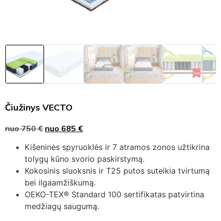
Čiužinys VECTO
nuo
750
€
nuo
685
€
Kišeninės spyruoklės ir 7 atramos zonos užtikrina
tolygų kūno svorio paskirstymą.
Kokosinis sluoksnis ir T25 putos suteikia tvirtumą
bei ilgaamžiškumą.
OEKO-TEX® Standard 100 sertifikatas patvirtina
medžiagų saugumą.