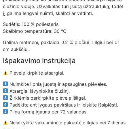
čiužinio viduje. Užvalkalas turi įsiūtą užtrauktuką, todėl
jį galima lengvai nuimti, skalbti ar vėdinti.
Sudėtis: 100 % poliesteris
Skalbimo temperatūra: 30 °C
Galima matmenų paklaida: ±2 % pločiui ir ilgiui bei ±1
cm aukščiui.
Išpakavimo instrukcija
Plėvelę kirpkite atsargiai.
Nuimkite lipnią juostą ir apsaugines plėveles.
Atsargiai išvyniokite čiužinį.
Žirklėmis perkirpkite plėvelę išilgai.
Padėkite ant lygaus paviršiaus ir leiskite išsiplėsti.
Pilną formą įgauna per 72 valandas.
Nelaikykite vakuuminėje pakuotėje ilgiau nei 7 dienas