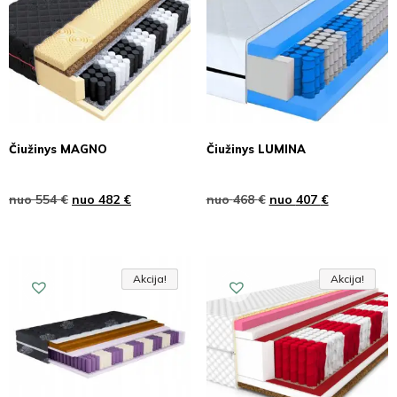
Čiužinys MAGNO
Čiužinys LUMINA
nuo
554
€
nuo
482
€
nuo
468
€
nuo
407
€
Akcija!
Akcija!
Akcija
Akcija!
Akcija!
Akcija