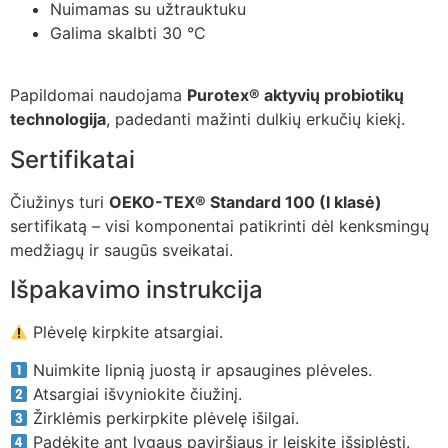
Nuimamas su užtrauktuku
Galima skalbti 30 °C
Papildomai naudojama
Purotex® aktyvių probiotikų
technologija
, padedanti mažinti dulkių erkučių kiekį.
Sertifikatai
Čiužinys turi
OEKO-TEX® Standard 100 (I klasė)
sertifikatą – visi komponentai patikrinti dėl kenksmingų
medžiagų ir saugūs sveikatai.
Išpakavimo instrukcija
Plėvelę kirpkite atsargiai.
Nuimkite lipnią juostą ir apsaugines plėveles.
Atsargiai išvyniokite čiužinį.
Žirklėmis perkirpkite plėvelę išilgai.
Padėkite ant lygaus paviršiaus ir leiskite išsiplėsti.