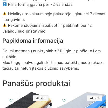
Pilną formą įgauna per 72 valandas.
Nelaikykite vakuuminėje pakuotėje ilgiau nei 7 dienas
nuo gavimo.
Rekomenduojama išpakuoti ir patikrinti per 12
valandų nuo pristatymo.
Papildoma informacija
Galimi matmenų nuokrypiai: ±2% ilgio ir pločio, ±1 cm
aukščio.
Medžiagų spalvos gali skirtis nuo pateiktų nuotraukose,
tačiau tai neturi įtakos čiužinio savybėms.
Panašūs produktai
Akcija!
Akcija!
Akcija
Akcija!
Akcija!
Akcija