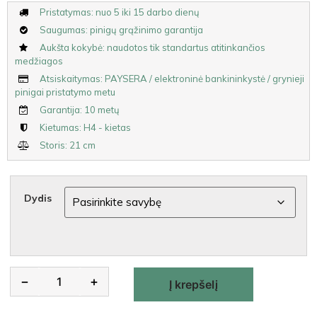
Pristatymas: nuo 5 iki 15 darbo dienų
Saugumas: pinigų grąžinimo garantija
Aukšta kokybė: naudotos tik standartus atitinkančios
medžiagos
Atsiskaitymas: PAYSERA / elektroninė bankininkystė / grynieji
pinigai pristatymo metu
Garantija: 10 metų
Kietumas: H4 - kietas
Storis: 21 cm
Dydis
Alternative:
−
+
Į krepšelį