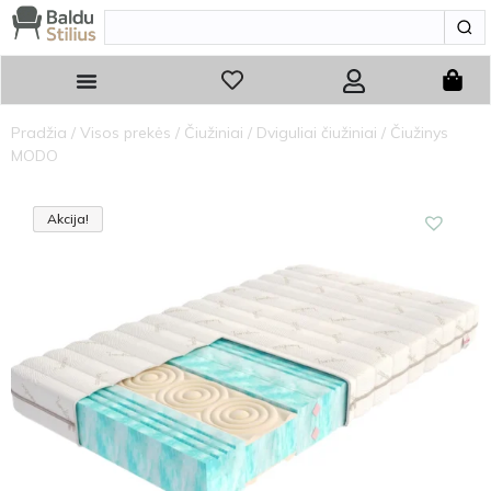
Pradžia
/
Visos prekės
/
Čiužiniai
/
Dviguliai čiužiniai
/ Čiužinys
MODO
Akcija!
Akcija
Akcija!