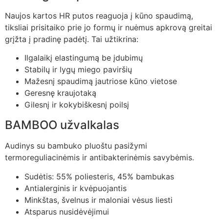
Naujos kartos HR putos reaguoja į kūno spaudimą,
tiksliai prisitaiko prie jo formų ir nuėmus apkrovą greitai
grįžta į pradinę padėtį. Tai užtikrina:
Ilgalaikį elastingumą be įdubimų
Stabilų ir lygų miego paviršių
Mažesnį spaudimą jautriose kūno vietose
Geresnę kraujotaką
Gilesnį ir kokybiškesnį poilsį
BAMBOO užvalkalas
Audinys su bambuko pluoštu pasižymi
termoreguliacinėmis ir antibakterinėmis savybėmis.
Sudėtis: 55% poliesteris, 45% bambukas
Antialerginis ir kvėpuojantis
Minkštas, švelnus ir maloniai vėsus liesti
Atsparus nusidėvėjimui