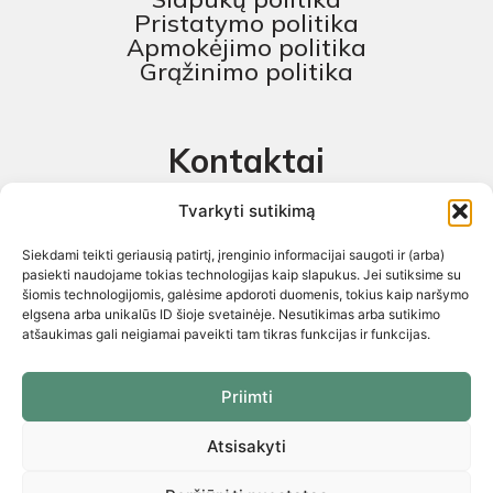
Pristatymo politika
Apmokėjimo politika
Grąžinimo politika
Kontaktai
MB „Skaitmeninis projektas“
Tvarkyti sutikimą
+370 674 58444
Siekdami teikti geriausią patirtį, įrenginio informacijai saugoti ir (arba)
pagalba@baldustilius.lt
pasiekti naudojame tokias technologijas kaip slapukus. Jei sutiksime su
šiomis technologijomis, galėsime apdoroti duomenis, tokius kaip naršymo
I-V : 10:00 iki 16:00
elgsena arba unikalūs ID šioje svetainėje. Nesutikimas arba sutikimo
atšaukimas gali neigiamai paveikti tam tikras funkcijas ir funkcijas.
Priimti
Atsisakyti
Visos teisės saugomos 2026 © „Skaitmeninis projektas“ ©
El.parduotuvių kūrimas. Kopijuoti internetinės parduotuvės turinį
griežtai draudžiama