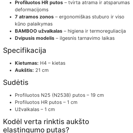
Profiluotos HR putos
– tvirta atrama ir atsparumas
deformacijoms
7 atramos zonos
– ergonomiškas stuburo ir viso
kūno palaikymas
BAMBOO užvalkalas
– higiena ir termoreguliacija
Dvipusis modelis
– ilgesnis tarnavimo laikas
Specifikacija
Kietumas:
H4 – kietas
Aukštis:
21 cm
Sudėtis
Profiluotos N25 (N2538) putos – 19 cm
Profiluotos HR putos – 1 cm
Užvalkalas – 1 cm
Kodėl verta rinktis aukšto
elastingumo putas?